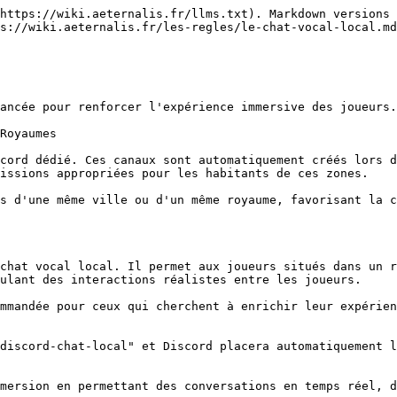
https://wiki.aeternalis.fr/llms.txt). Markdown versions 
s://wiki.aeternalis.fr/les-regles/le-chat-vocal-local.md
ancée pour renforcer l'expérience immersive des joueurs.
Royaumes

cord dédié. Ces canaux sont automatiquement créés lors d
issions appropriées pour les habitants de ces zones.

s d'une même ville ou d'un même royaume, favorisant la c
chat vocal local. Il permet aux joueurs situés dans un r
ulant des interactions réalistes entre les joueurs.

mmandée pour ceux qui cherchent à enrichir leur expérien
discord-chat-local" et Discord placera automatiquement l
mersion en permettant des conversations en temps réel, d