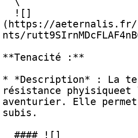
  \

  ![]
(https://aeternalis.fr/
nts/rutt9SIrnMDcFLAF4nB
**Tenacité :**

* *Description* : La te
résistance phyisiqueet 
aventurier. Elle permet
subis.

  #### ![]