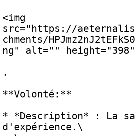
<img 
src="https://aeternalis
chments/HPJmz2nJ2tEFkS0
ng" alt="" height="398"
.

**Volonté:**

* *Description* : La sa
d'expérience.\
