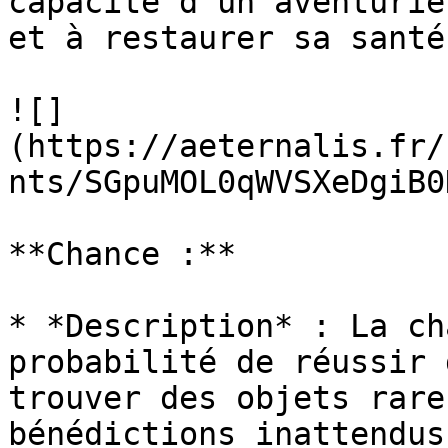
capacité d'un aventurie
et à restaurer sa santé
![]
(https://aeternalis.fr/
nts/SGpuMOL0qWVSXeDgiB0
**Chance :**

* *Description* : La ch
probabilité de réussir 
trouver des objets rare
bénédictions inattendus
