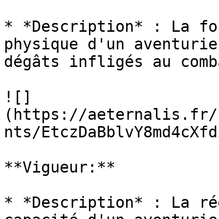
* *Description* : La fo
physique d'un aventurie
dégâts infligés au comba
![]
(https://aeternalis.fr/
nts/EtczDaBblvY8md4cXfd
**Vigueur:**

* *Description* : La ré